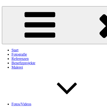
Zum
Inhalt
Bildakrobat.de
Fotografie – Bildbearbeitung – Werbung – Videoproduktionen
springen
Start
Fotografie
Referenzen
Benefizprojekte
Malerei
Fotos/Videos