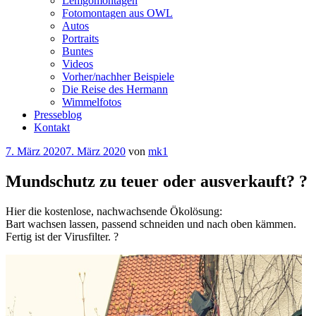
Lemgomontagen
Fotomontagen aus OWL
Autos
Portraits
Buntes
Videos
Vorher/nachher Beispiele
Die Reise des Hermann
Wimmelfotos
Presseblog
Kontakt
Veröffentlicht
7. März 2020
7. März 2020
von
mk1
am
Mundschutz zu teuer oder ausverkauft? ?
Hier die kostenlose, nachwachsende Ökolösung:
Bart wachsen lassen, passend schneiden und nach oben kämmen.
Fertig ist der Virusfilter. ?