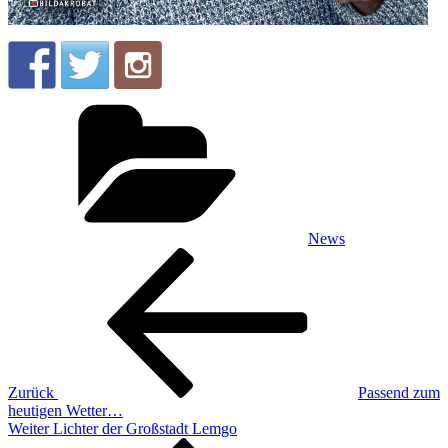
Kategorien
News
Beitragsnavigation
Vorheriger
Beitrag
Zurück
Passend zum
heutigen Wetter…
Nächster
Weiter
Lichter der Großstadt Lemgo
Beitrag