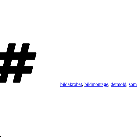
Schlagwörter
bildakrobat
,
bildmontage
,
detmold
,
som