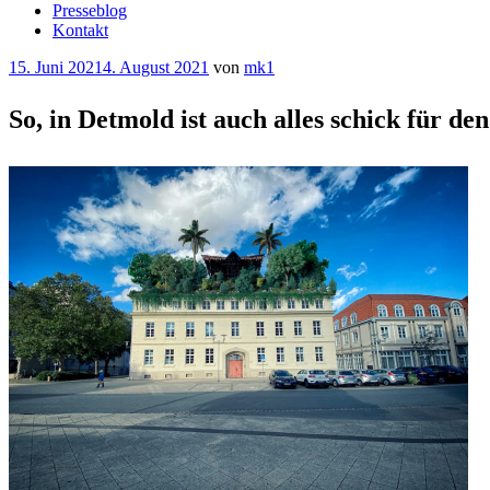
Presseblog
Kontakt
Veröffentlicht
15. Juni 2021
4. August 2021
von
mk1
am
So, in Detmold ist auch alles schick für d