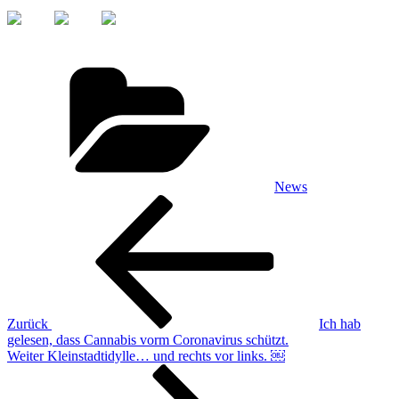
Kategorien
News
Beitragsnavigation
Vorheriger
Beitrag
Zurück
Ich hab
gelesen, dass Cannabis vorm Coronavirus schützt.
Nächster
Weiter
Kleinstadtidylle… und rechts vor links. ￼
Beitrag