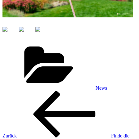
Kategorien
News
Beitragsnavigation
Vorheriger
Beitrag
Zurück
Finde die