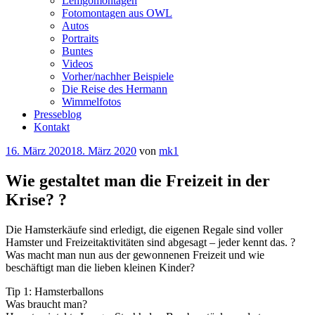
Lemgomontagen
Fotomontagen aus OWL
Autos
Portraits
Buntes
Videos
Vorher/nachher Beispiele
Die Reise des Hermann
Wimmelfotos
Presseblog
Kontakt
Veröffentlicht
16. März 2020
18. März 2020
von
mk1
am
Wie gestaltet man die Freizeit in der
Krise? ?
Die Hamsterkäufe sind erledigt, die eigenen Regale sind voller
Hamster und Freizeitaktivitäten sind abgesagt – jeder kennt das. ?
Was macht man nun aus der gewonnenen Freizeit und wie
beschäftigt man die lieben kleinen Kinder?
Tip 1: Hamsterballons
Was braucht man?