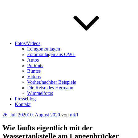
Fotos/Videos
Lemgomontagen
Fotomontagen aus OWL
Autos
Portraits
Buntes
Videos
Vorher/nachher Beispiele
Die Reise des Hermann
Wimmelfotos
Presseblog
Kontakt
Veröffentlicht
26. Juli 2020
10. August 2020
von
mk1
am
Wie läufts eigentlich mit der
Wassertankstelle am Langenbrücker