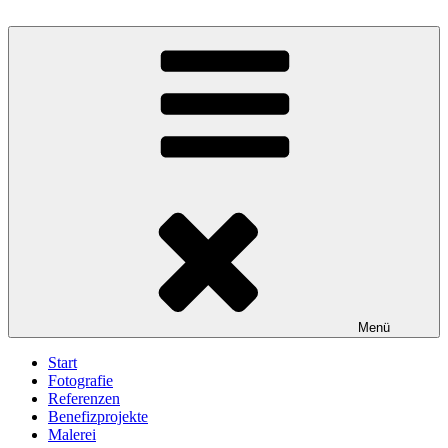
Zum
Inhalt
Bildakrobat.de
Fotografie – Bildbearbeitung – Werbung – Videoproduktionen
springen
Menü
Start
Fotografie
Referenzen
Benefizprojekte
Malerei