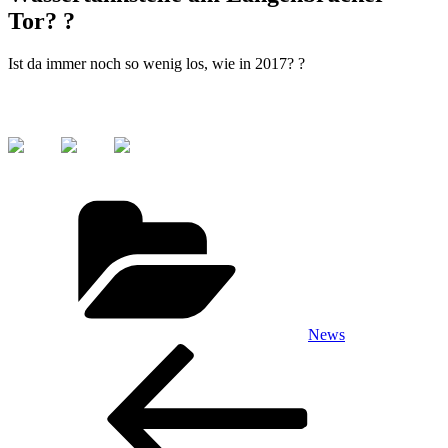
Tor? ?
Ist da immer noch so wenig los, wie in 2017? ?
Kategorien
News
Beitragsnavigation
Vorheriger
Beitrag