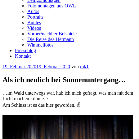
Lemgomontagen
Fotomontagen aus OWL
Autos
Portraits
Buntes
Videos
Vorher/nachher Beispiele
Die Reise des Hermann
Wimmelfotos
Presseblog
Kontakt
Veröffentlicht
19. Februar 2020
19. Februar 2020
von
mk1
am
Als ich neulich bei Sonnenuntergang…
…im Wald unterwegs war, hab ich mich gefragt, was man mit dem
Licht machen könnte. ?
Am Schluss ist es das hier geworden. ✌️