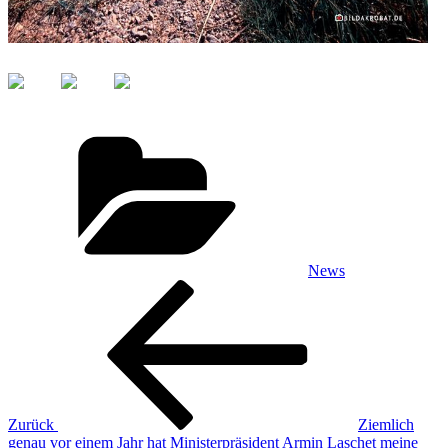
Kategorien
News
Beitragsnavigation
Vorheriger
Beitrag
Zurück
Ziemlich
genau vor einem Jahr hat Ministerpräsident Armin Laschet meine