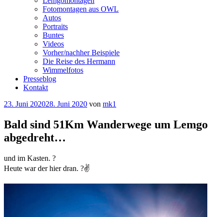
Lemgomontagen
Fotomontagen aus OWL
Autos
Portraits
Buntes
Videos
Vorher/nachher Beispiele
Die Reise des Hermann
Wimmelfotos
Presseblog
Kontakt
Veröffentlicht
23. Juni 2020
28. Juni 2020
von
mk1
am
Bald sind 51Km Wanderwege um Lemgo
abgedreht…
und im Kasten. ?
Heute war der hier dran. ?✌️