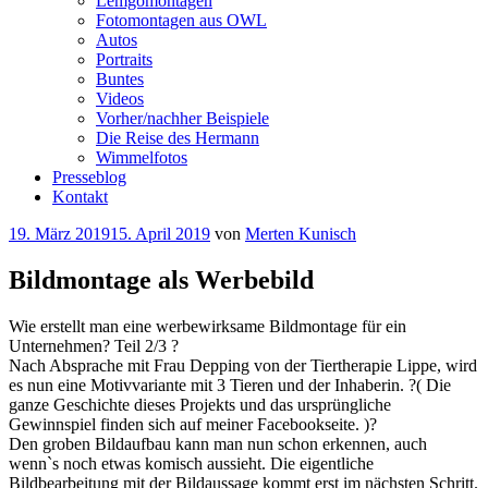
Lemgomontagen
Fotomontagen aus OWL
Autos
Portraits
Buntes
Videos
Vorher/nachher Beispiele
Die Reise des Hermann
Wimmelfotos
Presseblog
Kontakt
Veröffentlicht
19. März 2019
15. April 2019
von
Merten Kunisch
am
Bildmontage als Werbebild
Wie erstellt man eine werbewirksame Bildmontage für ein
Unternehmen? Teil 2/3 ?
Nach Absprache mit Frau Depping von der Tiertherapie Lippe, wird
es nun eine Motivvariante mit 3 Tieren und der Inhaberin. ?( Die
ganze Geschichte dieses Projekts und das ursprüngliche
Gewinnspiel finden sich auf meiner Facebookseite. )?
Den groben Bildaufbau kann man nun schon erkennen, auch
wenn`s noch etwas komisch aussieht. Die eigentliche
Bildbearbeitung mit der Bildaussage kommt erst im nächsten Schritt.