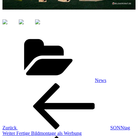
Kategorien
News
Beitragsnavigation
Vorheriger
Beitrag
Zurück
SONNtag
Nächster
Weiter
Fertige Bildmontage als Werbung