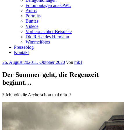
Lemgomontagen
Fotomontagen aus OWL
Autos
Portraits
Buntes
Videos
Vorher/nachher Beispiele
Die Reise des Hermann
Wimmelfotos
Presseblog
Kontakt
Veröffentlicht
26. August 2020
11. Oktober 2020
von
mk1
am
Der Sommer geht, die Regenzeit
beginnt…
? Ich hole die Arche schon mal rein. ?