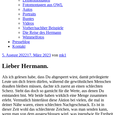
Lemgomontagen
Fotomontagen aus OWL
Autos
Portraits
Buntes
Videos
Vorher/nachher Beispiele
Die Reise des Hermann
Wimmelfotos
Presseblog
Kontakt
Veröffentlicht
5. August 2022
17. März 2023
von
mk1
am
Lieber Hermann.
Als ich gelesen habe, dass Du abgesperrt wirst, damit privilegierte
Leute um dich feiern dürfen, während die gewöhnlichen Menschen
draußen bleiben müssen, dachte ich zuerst an einen schlechten
Scherz. Steht das doch so garnicht für die Werte, aus denen Du
entstanden bist. Wir beide haben wirklich eine Menge zusammen
erlebt. Vermutlich hinterlässt diese Aktion bei vielen, die mal in
deiner Nähe waren, einen schlechten Nachgeschmack. Es ist in
dieser Zeit wohl das schlechteste Zeichen, was man senden kann,
wenn man von dem ausgeschlossen wird, was irgendwie für Freiheit