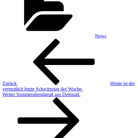
News
Beitragsnavigation
Vorheriger
Beitrag
Zurück
Heute ist der
vermutlich letzte Schwitzetag der Woche.
Nächster
Weiter
Sommerabendgruß aus Detmold.
Beitrag