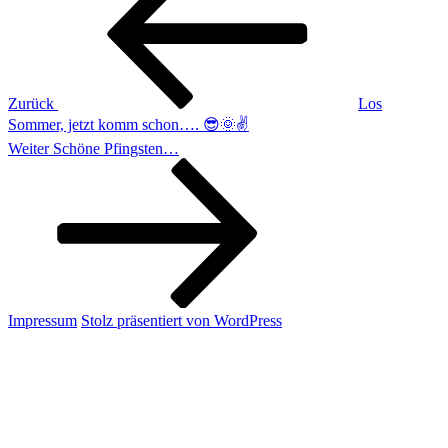
Zurück
Los
Sommer, jetzt komm schon…. 😎🌞✌️
Nächster
Weiter
Schöne Pfingsten…
Beitrag
Impressum
Stolz präsentiert von WordPress