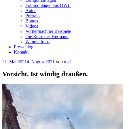
Lemgomontagen
Fotomontagen aus OWL
Autos
Portraits
Buntes
Videos
Vorher/nachher Beispiele
Die Reise des Hermann
Wimmelfotos
Presseblog
Kontakt
Veröffentlicht
21. Mai 2021
4. August 2021
von
mk1
am
Vorsicht. Ist windig draußen.