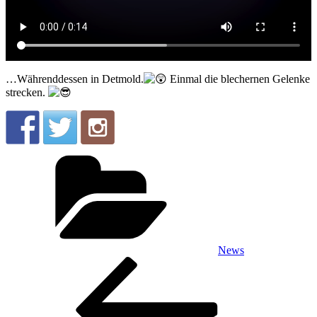
…Währenddessen in Detmold.
Einmal die blechernen Gelenke
strecken.
Kategorien
News
Beitragsnavigation
Vorheriger
Beitrag