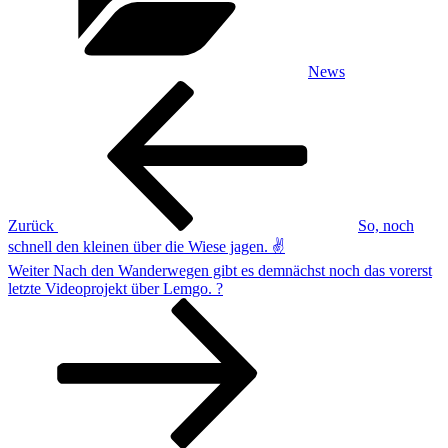
News
Beitragsnavigation
Vorheriger
Beitrag
Zurück
So, noch
schnell den kleinen über die Wiese jagen. ✌️
Nächster
Weiter
Nach den Wanderwegen gibt es demnächst noch das vorerst
Beitrag
letzte Videoprojekt über Lemgo. ?