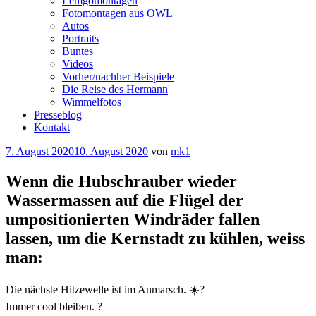
Lemgomontagen
Fotomontagen aus OWL
Autos
Portraits
Buntes
Videos
Vorher/nachher Beispiele
Die Reise des Hermann
Wimmelfotos
Presseblog
Kontakt
Veröffentlicht
7. August 2020
10. August 2020
von
mk1
am
Wenn die Hubschrauber wieder
Wassermassen auf die Flügel der
umpositionierten Windräder fallen
lassen, um die Kernstadt zu kühlen, weiss
man:
Die nächste Hitzewelle ist im Anmarsch. ☀️?
Immer cool bleiben. ?