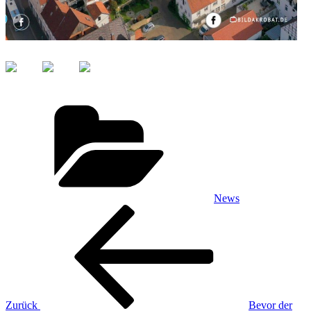
Kategorien
News
Beitragsnavigation
Vorheriger
Beitrag
Zurück
Bevor der