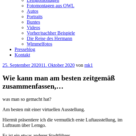
Lemgomontagen
Fotomontagen aus OWL
Autos
Portraits
Buntes
Videos
Vorher/nachher Beispiele
Die Reise des Hermann
Wimmelfotos
Presseblog
Kontakt
Veröffentlicht
25. September 2020
11. Oktober 2020
von
mk1
am
Wie kann man am besten zeitgemäß
zusammenfassen,…
was man so gemacht hat?
Am besten mit einer virtuellen Ausstellung.
Hiermit präsentiere ich die vermutlich erste Luftausstellung, im
Luftraum über Lemgo.
Es ist ein etwas anderer Stadtführer…