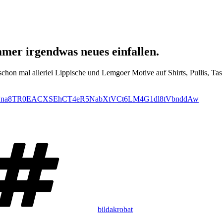
mmer irgendwas neues einfallen.
ier schon mal allerlei Lippische und Lemgoer Motive auf Shirts, Pullis
vq9W9WHna8TR0EACXSEhCT4eR5NabXtVCt6LM4G1dl8tVbnddAw
Schlagwörter
bildakrobat