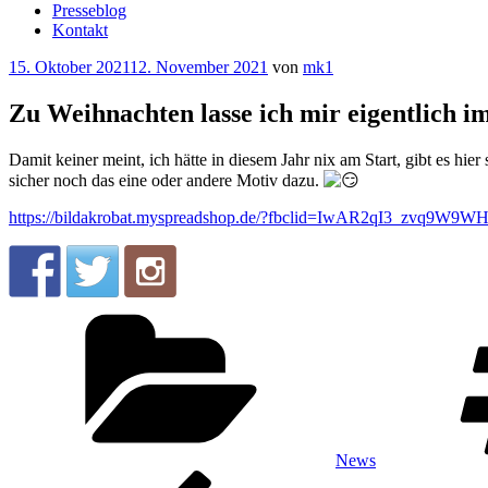
Presseblog
Kontakt
Veröffentlicht
15. Oktober 2021
12. November 2021
von
mk1
am
Zu Weihnachten lasse ich mir eigentlich i
Damit keiner meint, ich hätte in diesem Jahr nix am Start, gibt es h
sicher noch das eine oder andere Motiv dazu.
https://bildakrobat.myspreadshop.de/?fbclid=IwAR2qI3_z
Kategorien
News
Beitragsnavigation
Vorheriger