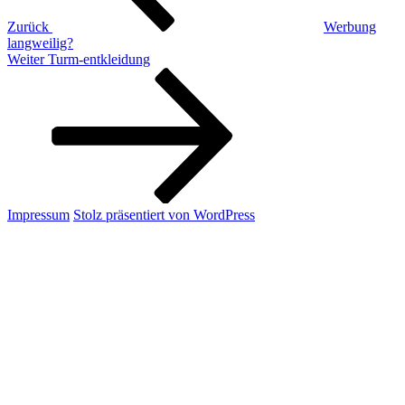
Zurück
Werbung
langweilig?
Nächster
Weiter
Turm-entkleidung
Beitrag
Impressum
Stolz präsentiert von WordPress