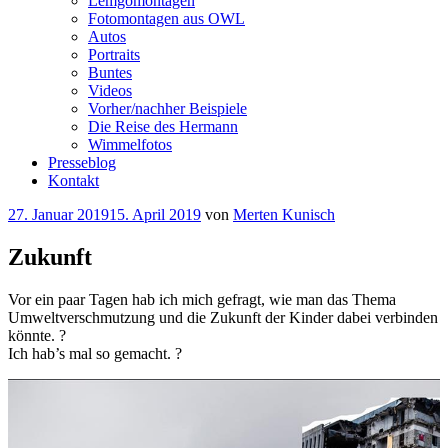
Lemgomontagen
Fotomontagen aus OWL
Autos
Portraits
Buntes
Videos
Vorher/nachher Beispiele
Die Reise des Hermann
Wimmelfotos
Presseblog
Kontakt
Veröffentlicht
27. Januar 2019
15. April 2019
von
Merten Kunisch
am
Zukunft
Vor ein paar Tagen hab ich mich gefragt, wie man das Thema
Umweltverschmutzung und die Zukunft der Kinder dabei verbinden
könnte. ?
Ich hab’s mal so gemacht. ?