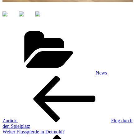
Kategorien
News
Beitragsnavigation
Vorheriger
Beitrag
Zurück
Flug durch
den Spielplatz
Nächster
Weiter
Flusspferde in Detmold?
Beitrag