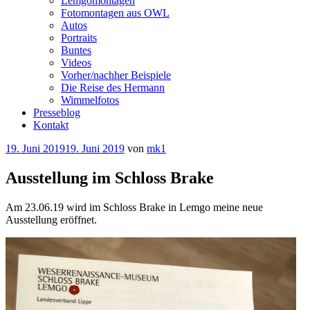
Lemgomontagen
Fotomontagen aus OWL
Autos
Portraits
Buntes
Videos
Vorher/nachher Beispiele
Die Reise des Hermann
Wimmelfotos
Presseblog
Kontakt
Veröffentlicht
19. Juni 2019
19. Juni 2019
von
mk1
am
Ausstellung im Schloss Brake
Am 23.06.19 wird im Schloss Brake in Lemgo meine neue
Ausstellung eröffnet.