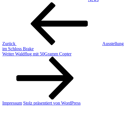
Beitragsnavigation
Vorheriger
Beitrag
Zurück
Ausstellung
im Schloss Brake
Nächster
Weiter
Waldflug mit 50Gramm Copter
Beitrag
Impressum
Stolz präsentiert von WordPress