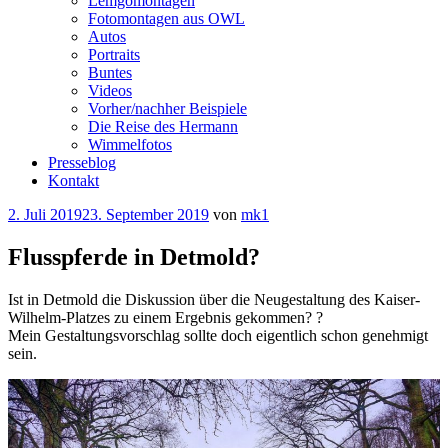
Lemgomontagen
Fotomontagen aus OWL
Autos
Portraits
Buntes
Videos
Vorher/nachher Beispiele
Die Reise des Hermann
Wimmelfotos
Presseblog
Kontakt
Veröffentlicht
2. Juli 2019
23. September 2019
von
mk1
am
Flusspferde in Detmold?
Ist in Detmold die Diskussion über die Neugestaltung des Kaiser-
Wilhelm-Platzes zu einem Ergebnis gekommen? ?
Mein Gestaltungsvorschlag sollte doch eigentlich schon genehmigt
sein.